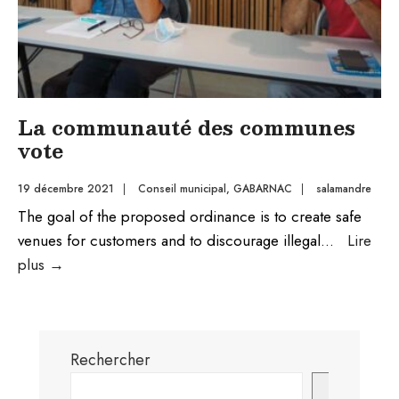
La communauté des communes
vote
19 décembre 2021
|
Conseil municipal
,
GABARNAC
|
salamandre
The goal of the proposed ordinance is to create safe
venues for customers and to discourage illegal
...
Lire
La
plus
→
communauté
des
communes
Rechercher
vote
Recherch