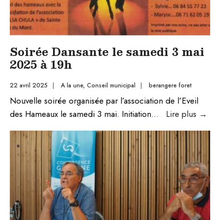
Soirée Dansante le samedi 3 mai
2025 à 19h
22 avril 2025
|
A la une
,
Conseil municipal
|
berangere foret
Nouvelle soirée organisée par l’association de l’Eveil
Soi
des Hameaux le samedi 3 mai. Initiation
...
Lire plus
→
Dan
le
sam
3
mai
20
à
19h