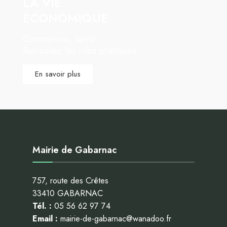
LA VIE
ÉCONOMIQUE
Commerces, santé…
Retrouvez les infos pratiques
En savoir plus
Mairie de Gabarnac
757, route des Crêtes
33410 GABARNAC
Tél. :
05 56 62 97 74
Email :
mairie-de-gabarnac@wanadoo.fr